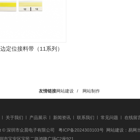
面边定位接料带（11系列）
友情链接
网站建设
/
网站制作
关于我们
产品展示
新闻资讯
联系我们
常见问题
在线留
ight © 深圳市众晨电子有限公司
粤ICP备2024303103号
网站建设
：
易网
圳市宝安区宝民二路鸿隆广场C2座921